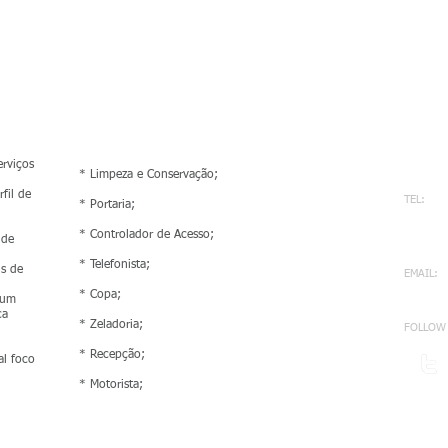
Cone
Serviços
ESTAMOS
AS MUDA
rviços
* Limpeza e Conservação;
fil de
TEL:
* Portaria;
43 33
* Controlador de Acesso;
43 99
 de
* Telefonista;
is de
EMAIL:
servi
* Copa;
 um
ca
* Zeladoria;
FOLLOW 
* Recepção;
al foco
* Motorista;