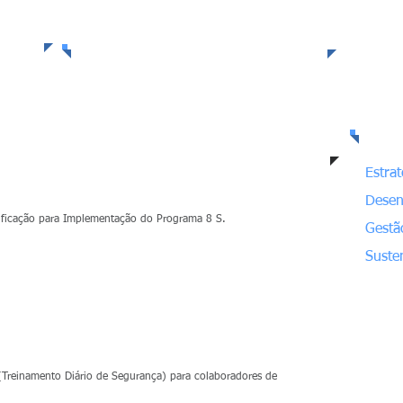
Mais..
Nos
es
Estra
Desen
lificação para Implementação do Programa 8 S.
Gestã
Suste
Treinamento Diário de Segurança) para colaboradores de